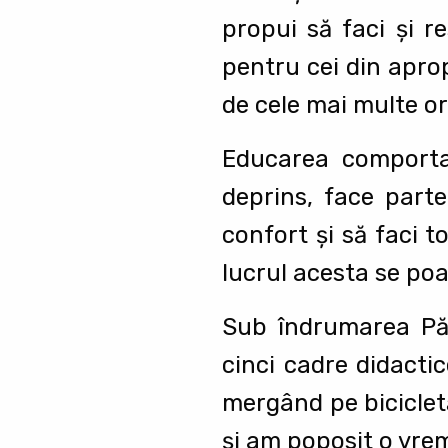
propui să faci și re
pentru cei din aprop
de cele mai multe ori
Educarea comportam
deprins, face parte
confort și să faci t
lucrul acesta se poat
Sub îndrumarea Pări
cinci cadre didacti
mergând pe bicicletă
și am poposit o vrem