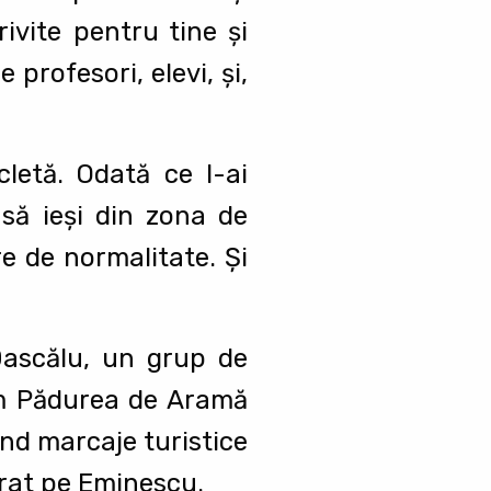
rivite pentru tine și
profesori, elevi, și,
letă. Odată ce l-ai
 să ieși din zona de
re de normalitate. Și
 Dascălu, un grup de
rim Pădurea de Aramă
ind marcaje turistice
irat pe Eminescu.