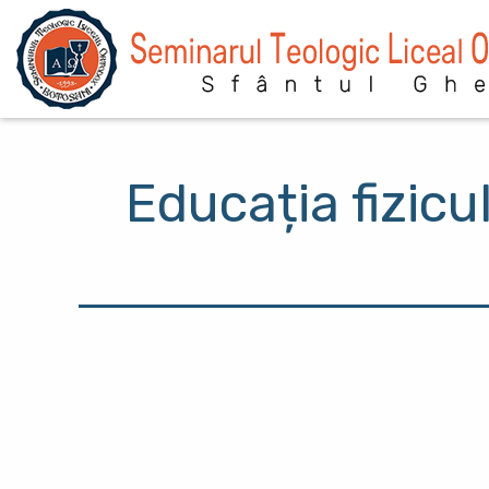
Sari la conținutul principal
Educația fizicu