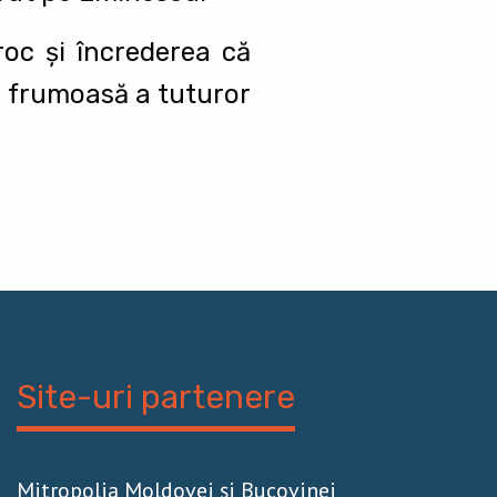
roc și încrederea că
a frumoasă a tuturor
Site-uri partenere
Mitropolia Moldovei și Bucovinei