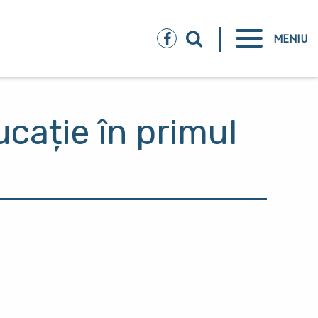
MENIU
ucație în primul