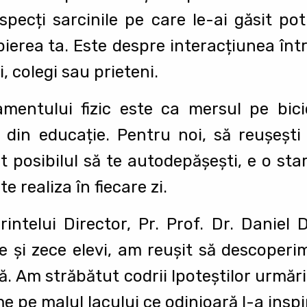
specți sarcinile pe care le-ai găsit pot
ierea ta. Este despre interacțiunea între 
, colegi sau prieteni.
entului fizic este ca mersul pe bicic
 din educație. Pentru noi, să reușești
ot posibilul să te autodepășești, e o sta
e realiza în fiecare zi.
ntelui Director, Pr. Prof. Dr. Daniel
ce și zece elevi, am reușit să descope
. Am străbătut codrii Ipoteștilor urmăr
e pe malul lacului ce odinioară l-a insp