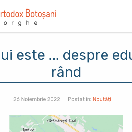
lui este ... despre ed
rând
26 Noiembrie 2022
Postat în:
Noutăți