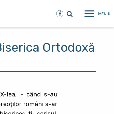
MENIU
Biserica Ortodoxă
IX-lea, - când s-au
preoților români s-ar
isericeş ti: scrisul,