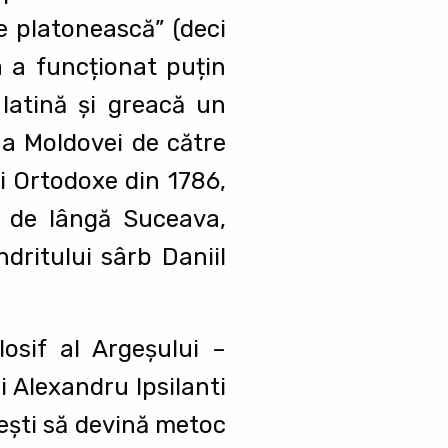
ie platonească” (deci
a a funcționat puțin
latină şi greacă un
 a Moldovei de către
ii Ortodoxe din 1786,
ie de lângă Suceava,
dritului sârb Daniil
osif al Argeşului –
ui Alexandru Ipsilanti
eşti să devină metoc