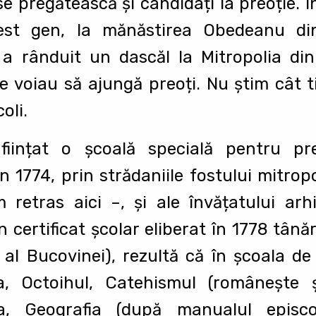
se pregătească şi candidați la preoție. În
est gen, la mănăstirea Obedeanu din
 a rânduit un dascăl la Mitropolia di
ce voiau să ajungă preoți. Nu ştim cât 
oli.
iințat o şcoală specială pentru pre
n 1774, prin strădaniile fostului mitrop
 retras aici –, şi ale învățatului arh
certificat şcolar eliberat în 1778 tână
 al Bucovinei), rezultă că în şcoala de
ea, Octoihul, Catehismul (româneşte 
ca, Geografia (după manualul episco