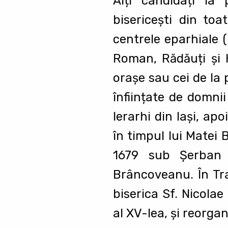
Alți candidați la
bisericeşti din toa
centrele eparhiale 
Roman, Rădăuți şi H
oraşe sau cei de la p
înființate de domnii 
Ierarhi din Iaşi, ap
în timpul lui Matei 
1679 sub Şerban 
Brâncoveanu. În Tra
biserica Sf. Nicolae
al XV-lea, şi reorga