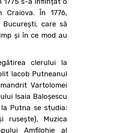
 1775 s-a înființat o
 Craiova. În 1776,
n Bucureşti, care să
timp şi în ce mod au
gătirea clerului la
olit Iacob Putneanul
imandrit Vartolomei
rului Isaia Baloşescu
 la Putna se studia:
şi ruseşte), Muzica
pului Amfilohie al