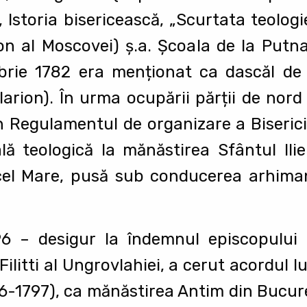
, Istoria bisericească, „Scurtata teolog
on al Moscovei) ş.a. Şcoala de la Putn
brie 1782 era menționat ca dascăl de 
larion). În urma ocupării părții de nord
in Regulamentul de organizare a Biseric
ală teologică la mănăstirea Sfântul Il
 cel Mare, pusă sub conducerea arhiman
6 – desigur la îndemnul episcopului I
Filitti al Ungrovlahiei, a cerut acordul l
6-1797), ca mănăstirea Antim din Bucur