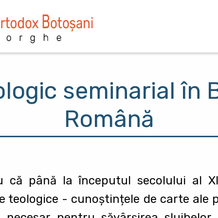
logic seminarial în 
Română
 că până la începutul secolului al X
e teologice - cunoştințele de carte ale 
ul necesar pentru săvârşirea slujbelor b