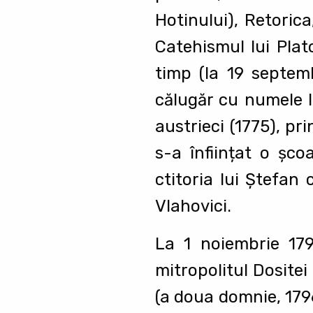
Hotinului), Retorica
Catehismul lui Plat
timp (la 19 septem
călugăr cu numele I
austrieci (1775), pr
s-a înființat o şco
ctitoria lui Ştefan
Vlahovici.
La 1 noiembrie 179
mitropolitul Dositei 
(a doua domnie, 179