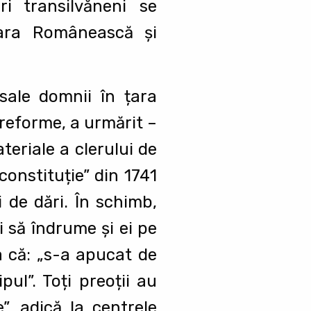
ri transilvăneni se
țara Românească şi
sale domnii în țara
 reforme, a urmărit –
ateriale a clerului de
onstituție” din 1741
i de dări. În schimb,
oi să îndrume şi ei pe
ta că: „s-a apucat de
pul”. Toți preoții au
”, adică la centrele