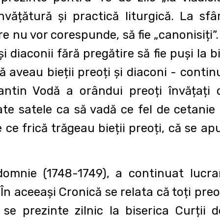
nvățătură şi practică liturgică. La sfâ
e nu vor corespunde, să fie „canonisiți”
şi diaconii fără pregătire să fie puşi la b
ă aveau bieții preoți şi diaconi - contin
ntin Vodă a orândui preoți învățați 
oate satele ca să vadă ce fel de cetanie f
ce frică trăgeau bieții preoți, că se a
domnie (1748-1749), a continuat lucr
n aceeaşi Cronică se relata că toți preoți
 se prezinte zilnic la biserica Curții 