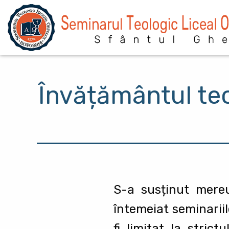
Sari la conținutul principal
Învățământul teo
S-a susținut mereu
întemeiat seminariil
fi limitat la strict