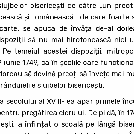
slujbelor bisericeşti de către „un preo
ecească şi românească… de care foarte se
carte, se apuca de învăța de-al doilea
dispoziții să nu mai hirotonească nici
 Pe temeiul acestei dispoziții, mitropol
9 iunie 1749, ca în şcolile care funcționa
e doreau să devină preoți să învețe mai mu
ânduielile slujbelor bisericeşti.
 secolului al XVIII-lea apar primele înce
pentru pregătirea clerului. De pildă, în 1
şti, a înființat o şcoală pe lângă bise