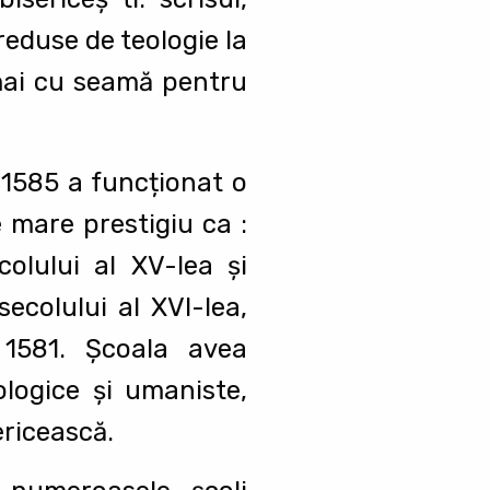
 reduse de teologie la
 mai cu seamă pentru
-1585 a funcționat o
 mare prestigiu ca :
colului al XV-lea şi
secolului al XVI-lea,
n 1581. Şcoala avea
ologice şi umaniste,
ericească.