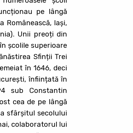
 numeroasele şcoli
 funcționau pe lângă
ra Românească, Iaşi,
ia). Unii preoți din
 în şcolile superioare
ănăstirea Sfinții Trei
temeiat în 1646, deci
ureşti, înființată în
94 sub Constantin
fost cea de pe lângă
a sfârşitul secolului
ai, colaboratorul lui