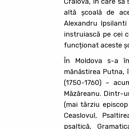
Craiova, în care să 
altă şcoală de ac
Alexandru Ipsilanti
instruiască pe cei 
funcționat aceste şc
În Moldova s-a înf
mănăstirea Putna, î
(1750-1760) – acum
Măzăreanu. Dintr-un 
(mai târziu episcop
Ceaslovul, Psaltir
psaltică, Gramati