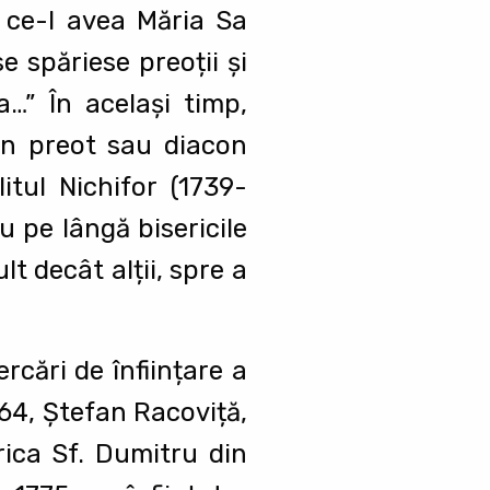
t ce-l avea Măria Sa
 spăriese preoții şi
…” În acelaşi timp,
 un preot sau diacon
itul Nichifor (1739-
u pe lângă bisericile
lt decât alții, spre a
rcări de înființare a
764, Ştefan Racoviță,
rica Sf. Dumitru din