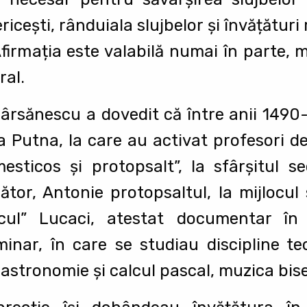
sericeşti, rânduiala slujbelor şi învățături
Afirmația este valabilă numai în parte,
ral.
ârsănescu a dovedit că între anii 1490
a Putna, la care au activat profesori de
mesticos şi protopsalt”, la sfârşitul se
tor, Antonie protopsaltul, la mijlocul 
ticul” Lucaci, atestat documentar î
inar, în care se studiau discipline te
e astronomie şi calcul pascal, muzica bis