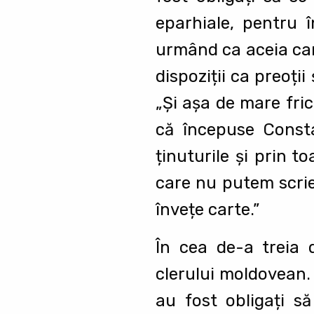
eparhiale, pentru î
urmând ca aceia car
dispoziții ca preoții 
„Şi aşa de mare fric
că începuse Consta
ținuturile şi prin t
care nu putem scrie 
învețe carte.”
În cea de-a treia 
clerului moldovean. Î
au fost obligați să