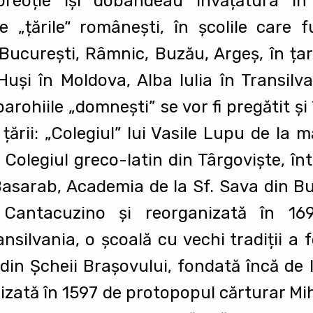
 preoție îşi dobândeau învățătura în
te „țările“ româneşti, în şcolile care
(Bucureşti, Râmnic, Buzău, Argeş, în ța
uşi în Moldova, Alba Iulia în Transilvan
arohiile „domneşti” se vor fi pregătit şi
țării: „Colegiul” lui Vasile Lupu de la m
oi Colegiul greco-latin din Târgovişte, în
Basarab, Academia de la Sf. Sava din Buc
Cantacuzino şi reorganizată în 16
nsilvania, o şcoală cu vechi tradiții a 
 din Şcheii Braşovului, fondată încă de l
nizată în 1597 de protopopul cărturar Mih