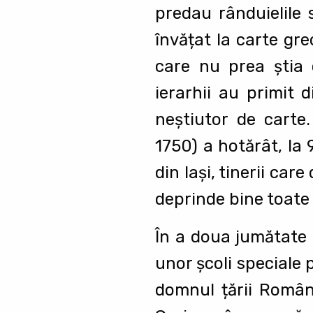
predau rânduielile 
învățat la carte gr
care nu prea ştia 
ierarhii au primit 
neştiutor de carte.
1750) a hotărât, la 
din Iaşi, tinerii car
deprinde bine toate r
În a doua jumătate a
unor şcoli speciale 
domnul țării Române