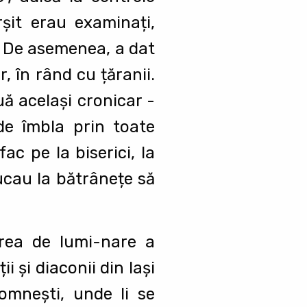
rşit erau examinați,
. De asemenea, a dat
ir, în rând cu țăranii.
uă acelaşi cronicar -
de îmbla prin toate
ac pe la biserici, la
pucau la bătrânețe să
area de lumi-nare a
i şi diaconii din Iaşi
domneşti, unde li se