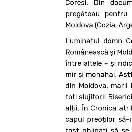
Coresi. Din docume
pregăteau pentru 
Moldova (Cozia, Arge
Luminatul domn Con
Românească şi Moldov
între altele – şi rid
mir şi monahal. Ast
din Moldova, marii b
toți slujitorii Biser
alții. În Cronica at
capul preoților să-i
fost obligați să se