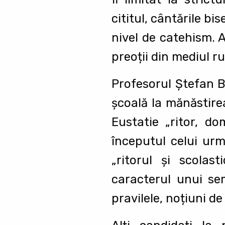
cititul, cântările bi
nivel de catehism. 
preoții din mediul ru
Profesorul Ştefan B
şcoală la mănăstire
Eustatie „ritor, do
începutul celui urmă
„ritorul şi scolas
caracterul unui sem
pravilele, noțiuni d