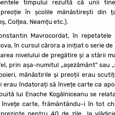
ntele timpului rezultă că unii tine
preoție în şcolile mănăstireşti din 
ş, Colțea, Neamțu etc.).
stantin Mavrocordat, în repetatele 
a, în cursul cărora a inițiat o serie de
icarea nivelului de pregătire şi a stării m
fel, prin aşa-numitul „aşezământ” sau „c
oieri, mănăstirile şi preoții erau scutiț
icii erau îndatorați să învețe carte ca ap
ribuită lui Enache Kogălniceanu se rela
 învețe carte, frământându-i în tot chi
 prezinte pentru 40 de zile „la vlădicie