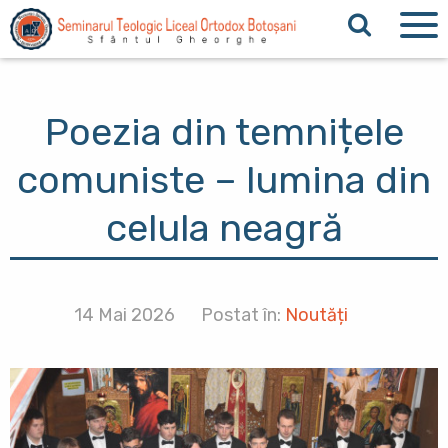
Sari la conținutul principal
Poezia din temnițele
comuniste – lumina din
celula neagră
14 Mai 2026
Postat în:
Noutăți