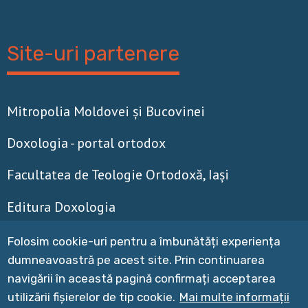
Site-uri partenere
Mitropolia Moldovei și Bucovinei
Doxologia - portal ortodox
Facultatea de Teologie Ortodoxă, Iaşi
Editura Doxologia
Magazinul online al Mitropoliei Moldovei și
Folosim cookie-uri pentru a îmbunătăți experiența
Bucovinei
dumneavoastră pe acest site.
Prin continuarea
navigării în această pagină confirmați acceptarea
utilizării fișierelor de tip cookie.
Mai multe informații