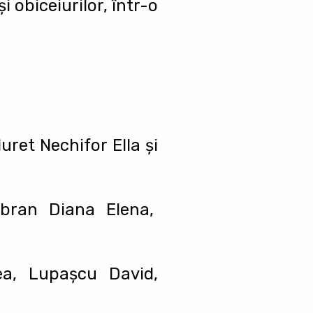
i obiceiurilor, într-o
ret Nechifor Ella și
ubran Diana Elena,
ea, Lupașcu David,