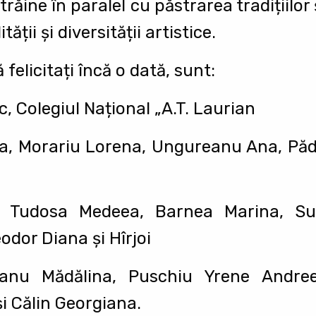
trăine în paralel cu păstrarea tradițiilor ș
ății și diversității artistice.
 felicitați încă o dată, sunt:
c, Colegiul Național „A.T. Laurian
ca, Morariu Lorena, Ungureanu Ana, Pădu
ru Tudosa Medeea, Barnea Marina, S
dor Diana și Hîrjoi
eanu Mădălina, Puschiu Yrene Andre
i Călin Georgiana.