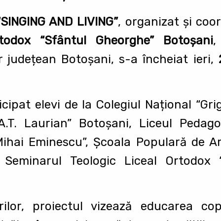
“SINGING AND LIVING”
, organizat și co
rtodox “Sfântul Gheorghe” Botoșani
,
r județean Botoșani, s-a încheiat ieri,
cipat elevi de la Colegiul Național “Gri
“A.T. Laurian” Botoșani, Liceul Pedago
“Mihai Eminescu”, Școala Populară de A
 Seminarul Teologic Liceal Ortodox 
orilor, proiectul vizează educarea cop