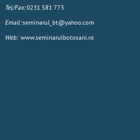
Tel/Fax:
0231 581 773
Email:
seminarul_bt@yahoo.com
Web:
www.seminarulbotosani.ro