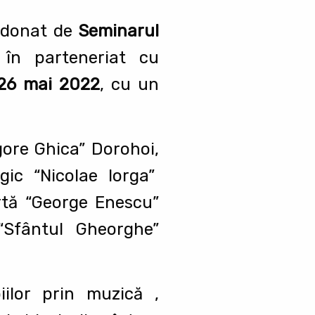
ordonat de
Seminarul
 în parteneriat cu
26 mai 2022
, cu un
gore Ghica” Dorohoi,
gic “Nicolae Iorga”
rtă “George Enescu”
“Sfântul Gheorghe”
iilor prin muzică ,