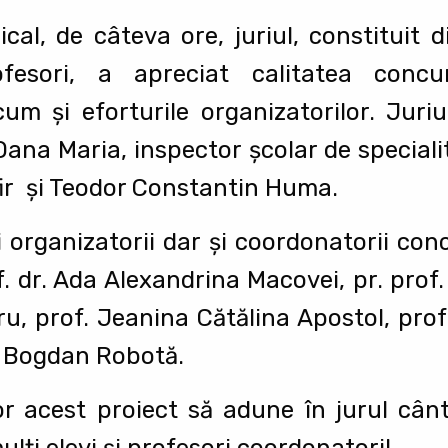
l, de câteva ore, juriul, constituit din
ofesori, a apreciat calitatea concur
ecum și eforturile organizatorilor. Juri
ana Maria, inspector școlar de speciali
ir și Teodor Constantin Huma.
organizatorii dar și coordonatorii concu
. dr. Ada Alexandrina Macovei, pr. prof
u, prof. Jeanina Cătălina Apostol, prof
f. Bogdan Robotă.
or acest proiect să adune în jurul cânt
lți elevi și profesori coordonatori!