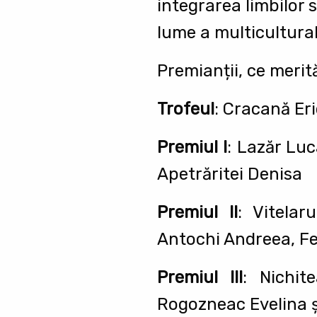
integrarea limbilor s
lume a multiculturalit
Premianții, ce merită
Trofeul
: Cracană Eri
Premiul I
: Lazăr Lu
Apetrăritei Denisa
Premiul II
: Vitela
Antochi Andreea, Feo
Premiul III
: Nichit
Rogozneac Evelina ș