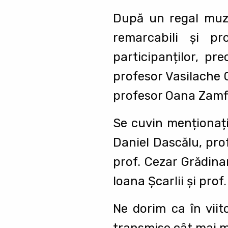
După un regal muzica
remarcabili și pr
participanților, pr
profesor Vasilache O
profesor Oana Zamf
Se cuvin menționați 
Daniel Dascălu, prof
prof. Cezar Grădinar
Ioana Șcarlii și pro
Ne dorim ca în viit
transmise cât mai mu