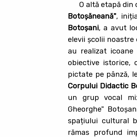
O altă etapă din 
Botoșăneană"
, iniț
Botoșani
, a avut lo
elevii școlii noastr
au realizat icoane a
obiective istorice,
pictate pe pânză, l
Corpului Didactic B
un grup vocal mix
Gheorghe" Botoșani
spațiului cultural 
rămas profund imp