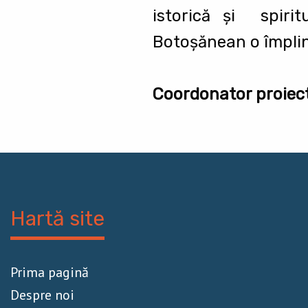
istorică și spiri
Botoșănean o împline
Coordonator proiect
Hartă site
Prima pagină
Despre noi