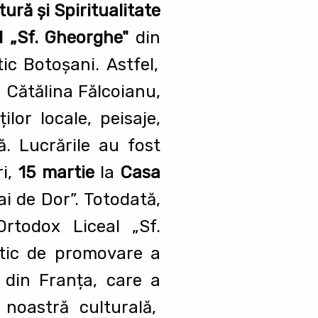
ură și Spiritualitate
l „Sf. Gheorghe"
din
ic Botoșani. Astfel,
i Cătălina Fălcoianu,
ilor locale, peisaje,
ă. Lucrările au fost
ri,
15 martie
la
Casa
i de Dor”. Totodată,
rtodox Liceal „Sf.
stic de promovare a
i din Franța, care a
noastră culturală,