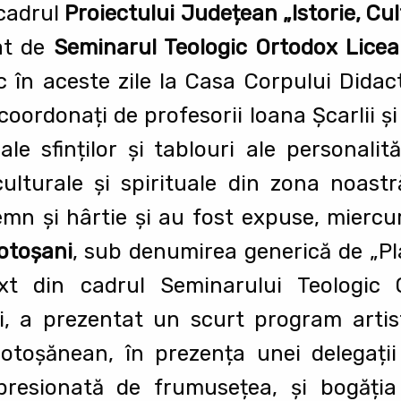
cadrul
Proiectului Județean „Istorie, Cult
iat de
Seminarul Teologic Ortodox Licea
c în aceste zile la Casa Corpului Didact
e coordonați de profesorii Ioana Șcarlii ș
le sfinților și tablouri ale personalităț
 culturale și spirituale din zona noastr
emn și hârtie și au fost expuse, miercu
otoșani
, sub denumirea generică de „Pla
t din cadrul Seminarului Teologic O
, a prezentat un scurt program arti
botoșănean, în prezența unei delegați
resionată de frumusețea, și bogăția 